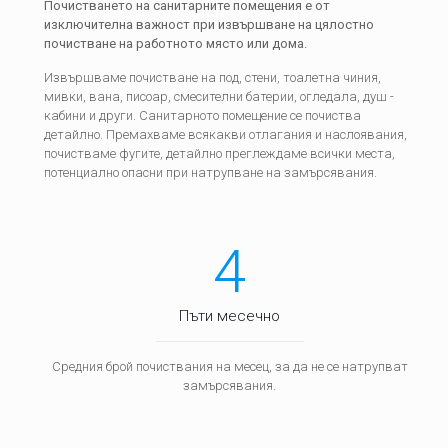
Почистването на санитарните помещения е от
изключителна важност при извършване на цялостно
почистване на работното място или дома.
Извършваме почистване на под, стени, тоалетна чиния,
мивки, вана, писоар, смесителни батерии, огледала, душ -
кабини и други. Санитарното помещение се почиства
детайлно. Премахваме всякакви отлагания и наслоявания,
почистваме фугите, детайлно преглеждаме всички места,
потенциално опасни при натрупване на замърсявания.
4
Пъти месечно
Средния брой почиствания на месец, за да не се натрупват
замърсявания.