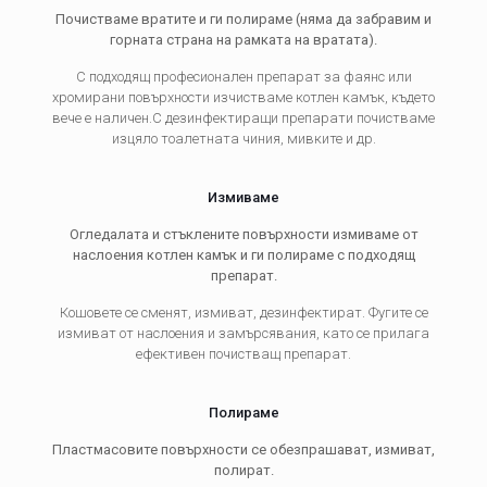
Почистваме вратите и ги полираме (няма да забравим и
горната страна на рамката на вратата).
С подходящ професионален препарат за фаянс или
хромирани повърхности изчистваме котлен камък, където
вече е наличен.С дезинфектиращи препарати почистваме
изцяло тоалетната чиния, мивките и др.
Измиваме
Огледалата и стъклените повърхности измиваме от
наслоения котлен камък и ги полираме с подходящ
препарат.
Кошовете се сменят, измиват, дезинфектират. Фугите се
измиват от наслоения и замърсявания, като се прилага
ефективен почистващ препарат.
Полираме
Пластмасовите повърхности се обезпрашават, измиват,
полират.